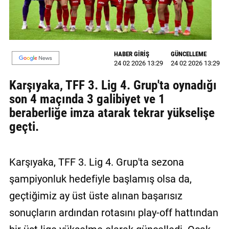
MAGAZİN
GALERİ
HABER GİRİŞ
GÜNCELLEME
VİDEO
24 02 2026 13:29
24 02 2026 13:29
Karşıyaka, TFF 3. Lig 4. Grup'ta oynadığı
YAZARLAR
son 4 maçında 3 galibiyet ve 1
BİZE
beraberliğe imza atarak tekrar yükselişe
ULAŞIN
geçti.
Künye
İletişim
Karşıyaka, TFF 3. Lig 4. Grup'ta sezona
şampiyonluk hedefiyle başlamış olsa da,
Gizlilik
geçtiğimiz ay üst üste alınan başarısız
Politikası
sonuçların ardından rotasını play-off hattından