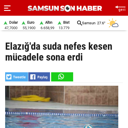
Dolar
Euro
Altın
Bist
Samsun
27.6°
47,7000
55,1900
6.658,99
13.779
ANA
Elazığ'da suda nefes kesen
SAYFA
mücadele sona erdi
SAMSUN
HABER
SAMSUNSPOR
GÜNDEM
SİYASET
EKONOMİ
DÜNYA