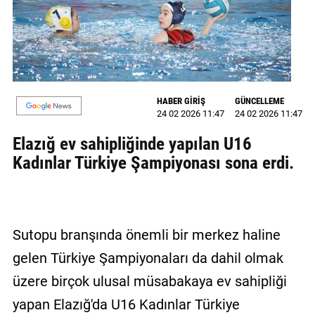
MAGAZİN
GALERİ
VİDEO
HABER GİRİŞ
GÜNCELLEME
24 02 2026 11:47
24 02 2026 11:47
YAZARLAR
Elazığ ev sahipliğinde yapılan U16
BİZE
Kadınlar Türkiye Şampiyonası sona erdi.
ULAŞIN
Künye
İletişim
Sutopu branşında önemli bir merkez haline
Gizlilik
gelen Türkiye Şampiyonaları da dahil olmak
Politikası
üzere birçok ulusal müsabakaya ev sahipliği
yapan Elazığ'da U16 Kadınlar Türkiye