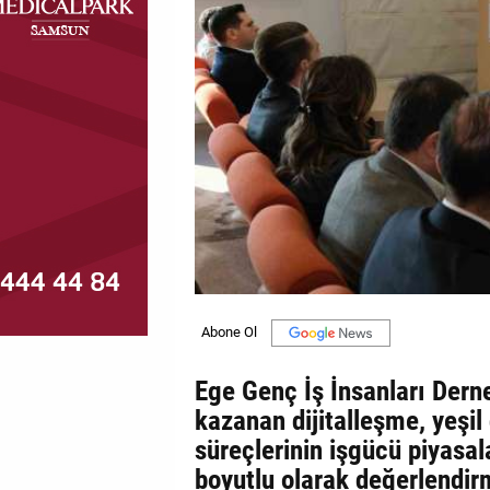
MAGAZİN
GALERİ
VİDEO
YAZARLAR
BİZE
ULAŞIN
Künye
İletişim
Ege Genç İş İnsanları Dern
Gizlilik
kazanan dijitalleşme, yeşi
Politikası
süreçlerinin işgücü piyasala
boyutlu olarak değerlendir