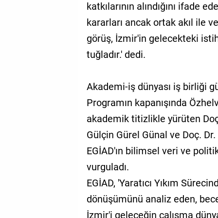
katkılarının alındığını ifade ed
kararları ancak ortak akıl ile v
görüş, İzmir'in gelecekteki is
tuğladır.' dedi.
Akademi-iş dünyası iş birliği g
Programın kapanışında Özhelva
akademik titizlikle yürüten Doç.
Gülçin Gürel Günal ve Doç. Dr. 
EGİAD'ın bilimsel veri ve pol
vurguladı.
EGİAD, 'Yaratıcı Yıkım Sürecind
dönüşümünü analiz eden, becer
İzmir'i geleceğin çalışma dünya