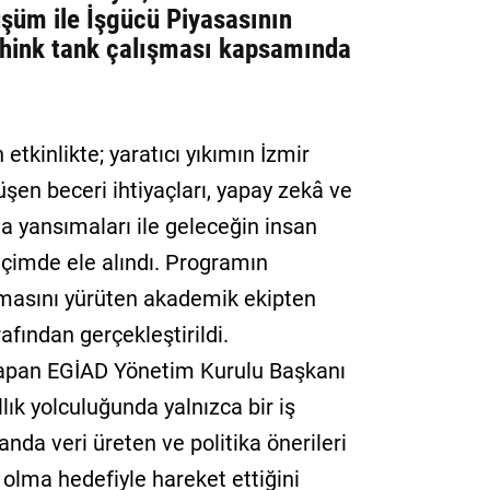
şüm ile İşgücü Piyasasının
 think tank çalışması kapsamında
kinlikte; yaratıcı yıkımın İzmir
üşen beceri ihtiyaçları, yapay zekâ ve
 yansımaları ile geleceğin insan
biçimde ele alındı. Programın
şmasını yürüten akademik ekipten
rafından gerçekleştirildi.
 yapan EGİAD Yönetim Kurulu Başkanı
lık yolculuğunda yalnızca bir iş
nda veri üreten ve politika önerileri
 olma hedefiyle hareket ettiğini