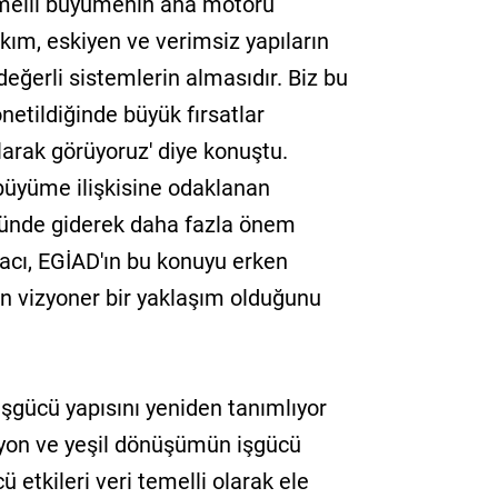
melli büyümenin ana motoru
yıkım, eskiyen ve verimsiz yapıların
eğerli sistemlerin almasıdır. Biz bu
önetildiğinde büyük fırsatlar
larak görüyoruz' diye konuştu.
büyüme ilişkisine odaklanan
ründe giderek daha fazla önem
acı, EGİAD'ın bu konuyu erken
 vizyoner bir yaklaşım olduğunu
gücü yapısını yeniden tanımlıyor
syon ve yeşil dönüşümün işgücü
 etkileri veri temelli olarak ele