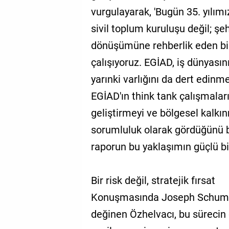
vurgulayarak, 'Bugün 35. yılım
sivil toplum kuruluşu değil; ş
dönüşümüne rehberlik eden bir
çalışıyoruz. EGİAD, iş dünyası
yarınki varlığını da dert edinme
EGİAD'ın think tank çalışmaları
geliştirmeyi ve bölgesel kalkı
sorumluluk olarak gördüğünü be
raporun bu yaklaşımın güçlü bir
Bir risk değil, stratejik fırsat
Konuşmasında Joseph Schumpet
değinen Özhelvacı, bu süreci