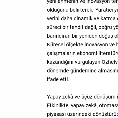
yenilenmenin ve inovasyon te
olduğunu belirterek, 'Yaratıcı 
yerini daha dinamik ve katma d
süreci bir tehdit değil, doğru y
barındıran bir yeniden doğuş o
Küresel ölçekte inovasyon ve 
çalışmaların ekonomi literatü
kazandığını vurgulayan Özhelv
dönemde gündemine almasının
ifade etti.
Yapay zekâ ve üçüz dönüşüm iş
Etkinlikte, yapay zekâ, otoma
piyasası üzerindeki dönüştürücü