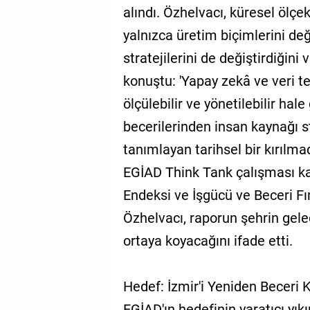
alındı. Özhelvacı, küresel öl
yalnızca üretim biçimlerini değ
stratejilerini de değiştirdiğini
konuştu: 'Yapay zekâ ve veri te
ölçülebilir ve yönetilebilir hal
becerilerinden insan kaynağı st
tanımlayan tarihsel bir kırılmadı
EGİAD Think Tank çalışması ka
Endeksi ve İşgücü ve Beceri Fır
Özhelvacı, raporun şehrin gelec
ortaya koyacağını ifade etti.
Hedef: İzmir'i Yeniden Becer
EGİAD'ın hedefinin yaratıcı yıkım