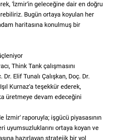
erek, 'İzmir'in geleceğine dair en doğru
erebiliriz. Bugün ortaya koyulan her
tihdam haritasına konulmuş bir
üçleniyor
cı, Think Tank çalışmasını
 Dr. Elif Tunalı Çalışkan, Doç. Dr.
Işıl Kurnaz'a teşekkür ederek,
itika üretmeye devam edeceğini
e İzmir' raporuyla; işgücü piyasasının
i uyumsuzluklarını ortaya koyan ve
sına hazırlayan stratejik bir yol