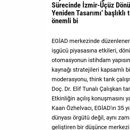
Sürecinde İzmir-Üçüz Dönü
Yeniden Tasarımı' başlıklı
önemli bi
EGİAD merkezinde düzenlenen et
işgücü piyasasına etkileri, dön
otomasyonun istihdam yapısına
kaynağı stratejileri kapsamlı 
moderasyonu, think tank çalı
Doç. Dr. Elif Tunalı Çalışkan ta
Etkinliğin açılış konuşmasını
Kaan Özhelvacı, EGİAD'ın 35 yıl
dünyası örgütü değil, aynı zama
geliştiren bir düşünce merkezi