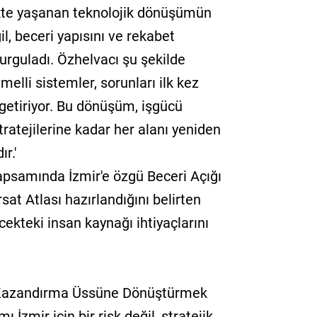
çekte yaşanan teknolojik dönüşümün
il, beceri yapısını ve rekabet
 vurguladı. Özhelvacı şu şekilde
melli sistemler, sorunları ilk kez
e getiriyor. Bu dönüşüm, işgücü
ratejilerine kadar her alanı yeniden
r.'
psamında İzmir'e özgü Beceri Açığı
sat Atlası hazırlandığını belirten
ekteki insan kaynağı ihtiyaçlarını
i Kazandırma Üssüne Dönüştürmek
ı İzmir için bir risk değil, stratejik