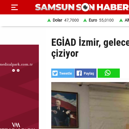
Dolar
47,7000
Euro
55,0100
Al
ANA
EGİAD İzmir, gelece
SAYFA
çiziyor
SAMSUN
HABER
SAMSUNSPOR
GÜNDEM
SİYASET
EKONOMİ
DÜNYA