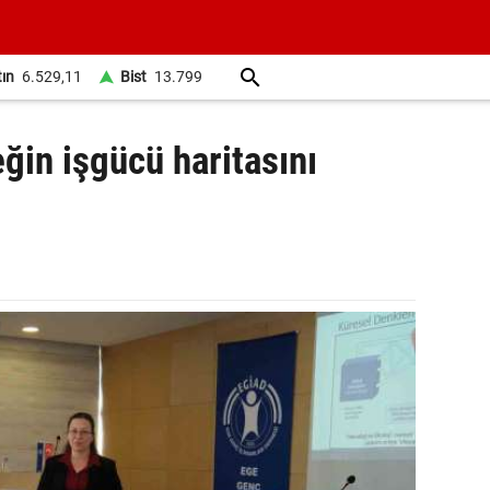
tın
6.529,11
Bist
13.799
ğin işgücü haritasını