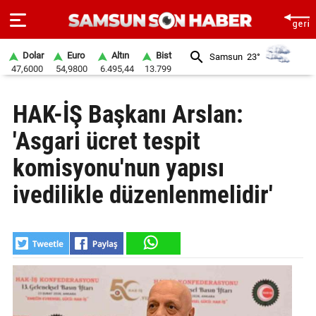
Dolar
Euro
Altın
Bist
Samsun
23°
47,6000
54,9800
6.495,44
13.799
ANA
HAK-İŞ Başkanı Arslan:
SAYFA
'Asgari ücret tespit
SAMSUN
HABER
komisyonu'nun yapısı
ivedilikle düzenlenmelidir'
SAMSUNSPOR
GÜNDEM
SİYASET
EKONOMİ
DÜNYA