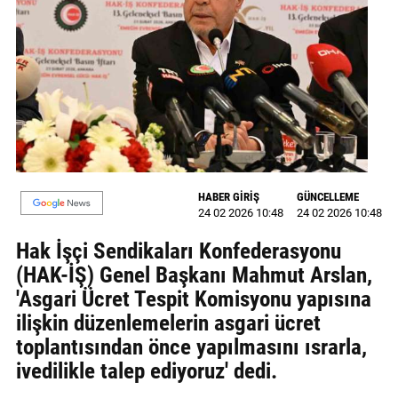
MAGAZİN
GALERİ
VİDEO
YAZARLAR
BİZE
HABER GİRİŞ
GÜNCELLEME
ULAŞIN
24 02 2026 10:48
24 02 2026 10:48
Künye
Hak İşçi Sendikaları Konfederasyonu
(HAK-İŞ) Genel Başkanı Mahmut Arslan,
İletişim
'Asgari Ücret Tespit Komisyonu yapısına
Gizlilik
ilişkin düzenlemelerin asgari ücret
Politikası
toplantısından önce yapılmasını ısrarla,
ivedilikle talep ediyoruz' dedi.