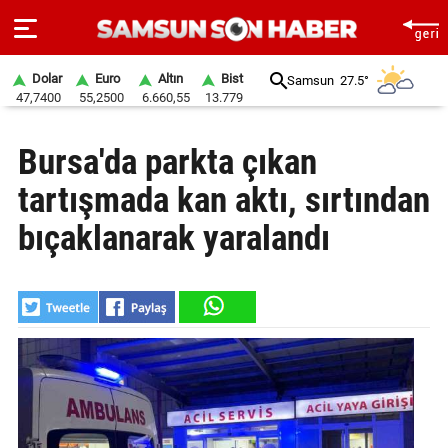
Dolar
Euro
Altın
Bist
Samsun
27.5°
47,7400
55,2500
6.660,55
13.779
ANA
Bursa'da parkta çıkan
SAYFA
tartışmada kan aktı, sırtından
SAMSUN
HABER
bıçaklanarak yaralandı
SAMSUNSPOR
GÜNDEM
SİYASET
EKONOMİ
DÜNYA