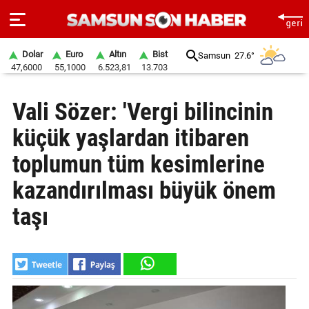
Dolar
Euro
Altın
Bist
Samsun
27.6°
47,6000
55,1000
6.523,81
13.703
ANA
Vali Sözer: 'Vergi bilincinin
SAYFA
küçük yaşlardan itibaren
SAMSUN
HABER
toplumun tüm kesimlerine
kazandırılması büyük önem
SAMSUNSPOR
taşı
GÜNDEM
SİYASET
EKONOMİ
DÜNYA