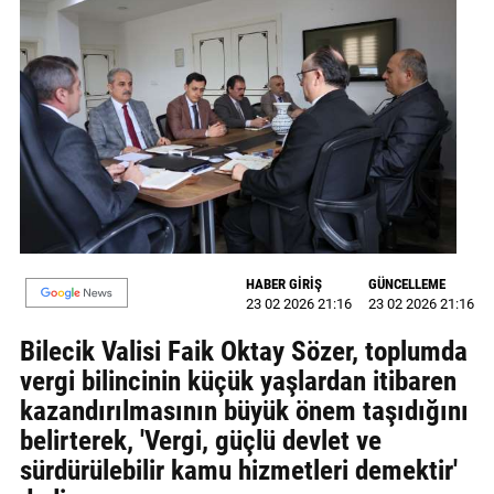
MAGAZİN
GALERİ
VİDEO
YAZARLAR
BİZE
ULAŞIN
HABER GİRİŞ
GÜNCELLEME
Künye
23 02 2026 21:16
23 02 2026 21:16
İletişim
Bilecik Valisi Faik Oktay Sözer, toplumda
vergi bilincinin küçük yaşlardan itibaren
Gizlilik
kazandırılmasının büyük önem taşıdığını
Politikası
belirterek, 'Vergi, güçlü devlet ve
sürdürülebilir kamu hizmetleri demektir'