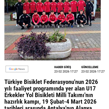
MAGAZİN
GALERİ
VİDEO
YAZARLAR
BİZE
ULAŞIN
Künye
HABER GİRİŞ
GÜNCELLEME
23 02 2026 17:27
23 02 2026 17:27
İletişim
Türkiye Bisiklet Federasyonu'nun 2026
Gizlilik
yılı faaliyet programında yer alan U17
Politikası
Erkekler Yol Bisikleti Milli Takımı'nın
hazırlık kampı, 19 Şubat-4 Mart 2026
tarihleri arasında Antalya'nın Alanya