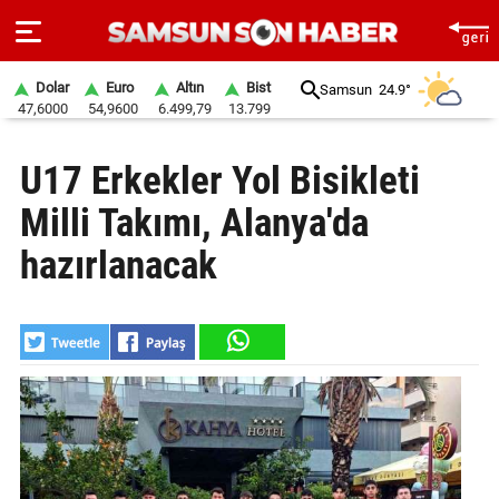
Dolar
Euro
Altın
Bist
Samsun
24.9°
47,6000
54,9600
6.499,79
13.799
ANA
U17 Erkekler Yol Bisikleti
SAYFA
Milli Takımı, Alanya'da
SAMSUN
HABER
hazırlanacak
SAMSUNSPOR
GÜNDEM
SİYASET
EKONOMİ
DÜNYA