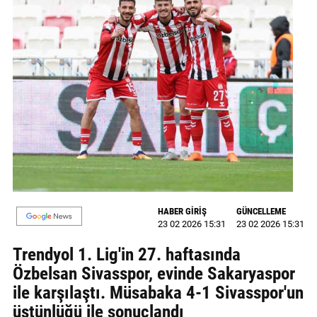
MAGAZİN
GALERİ
VİDEO
YAZARLAR
BİZE
ULAŞIN
Künye
HABER GİRİŞ
GÜNCELLEME
İletişim
23 02 2026 15:31
23 02 2026 15:31
Trendyol 1. Lig'in 27. haftasında
Gizlilik
Özbelsan Sivasspor, evinde Sakaryaspor
Politikası
ile karşılaştı. Müsabaka 4-1 Sivasspor'un
üstünlüğü ile sonuçlandı