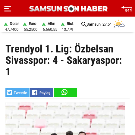
Dolar
Euro
Altın
Bist
Samsun
27.5°
47,7400
55,2500
6.660,55
13.779
ANA
Trendyol 1. Lig: Özbelsan
SAYFA
Sivasspor: 4 - Sakaryaspor:
SAMSUN
HABER
1
SAMSUNSPOR
GÜNDEM
SİYASET
EKONOMİ
DÜNYA