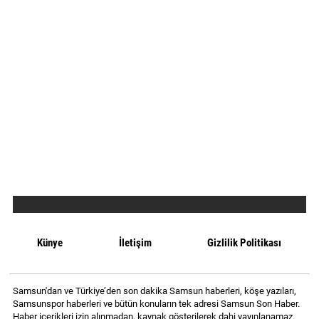
Künye
İletişim
Gizlilik Politikası
Samsun'dan ve Türkiye’den son dakika Samsun haberleri, köşe yazıları,
Samsunspor haberleri ve bütün konuların tek adresi Samsun Son Haber.
Haber içerikleri izin alınmadan, kaynak gösterilerek dahi yayınlanamaz.