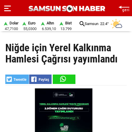
Dolar
Euro
Altın
Bist
Samsun
22.4°
47,7100
55,0300
6.539,10
13.799
ANA
Niğde için Yerel Kalkınma
SAYFA
Hamlesi Çağrısı yayımlandı
SAMSUN
HABER
SAMSUNSPOR
GÜNDEM
SİYASET
EKONOMİ
DÜNYA