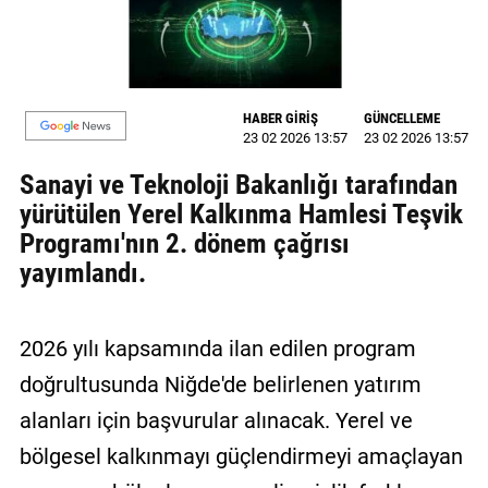
MAGAZİN
GALERİ
HABER GİRİŞ
GÜNCELLEME
VİDEO
23 02 2026 13:57
23 02 2026 13:57
Sanayi ve Teknoloji Bakanlığı tarafından
YAZARLAR
yürütülen Yerel Kalkınma Hamlesi Teşvik
BİZE
Programı'nın 2. dönem çağrısı
ULAŞIN
yayımlandı.
Künye
İletişim
2026 yılı kapsamında ilan edilen program
doğrultusunda Niğde'de belirlenen yatırım
Gizlilik
Politikası
alanları için başvurular alınacak. Yerel ve
bölgesel kalkınmayı güçlendirmeyi amaçlayan