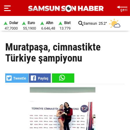
Dolar
Euro
Altın
Bist
Samsun
25.2°
47,7000
55,1900
6.646,48
13.779
ANA
Muratpaşa, cimnastikte
SAYFA
Türkiye şampiyonu
SAMSUN
HABER
SAMSUNSPOR
GÜNDEM
SİYASET
EKONOMİ
DÜNYA