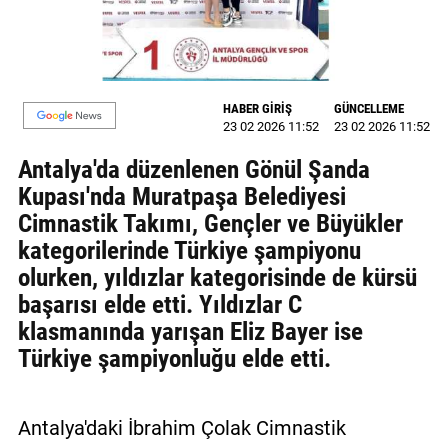
MAGAZİN
GALERİ
HABER GİRİŞ
GÜNCELLEME
VİDEO
23 02 2026 11:52
23 02 2026 11:52
Antalya'da düzenlenen Gönül Şanda
YAZARLAR
Kupası'nda Muratpaşa Belediyesi
BİZE
Cimnastik Takımı, Gençler ve Büyükler
ULAŞIN
kategorilerinde Türkiye şampiyonu
Künye
olurken, yıldızlar kategorisinde de kürsü
başarısı elde etti. Yıldızlar C
İletişim
klasmanında yarışan Eliz Bayer ise
Türkiye şampiyonluğu elde etti.
Gizlilik
Politikası
Antalya'daki İbrahim Çolak Cimnastik