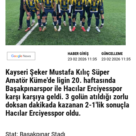
MAGAZİN
GALERİ
VİDEO
YAZARLAR
HABER GİRİŞ
GÜNCELLEME
23 02 2026 11:35
23 02 2026 11:35
BİZE
ULAŞIN
Kayseri Şeker Mustafa Kılıç Süper
Amatör Küme'de ligin 20. haftasında
Künye
Başakpınarspor ile Hacılar Erciyesspor
İletişim
karşı karşıya geldi. 3 golün atıldığı zorlu
doksan dakikada kazanan 2-1'lik sonuçla
Gizlilik
Hacılar Erciyesspor oldu.
Politikası
Stat: Başakpınar Stadı