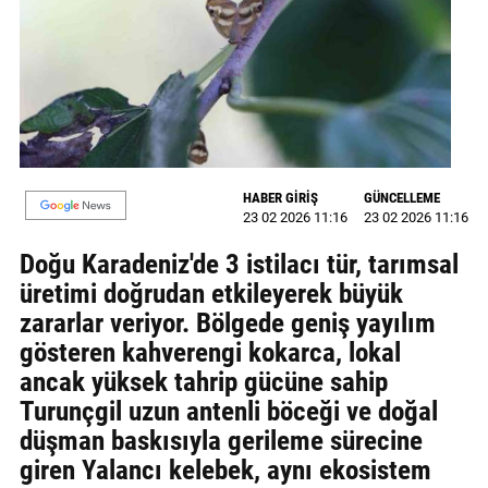
MAGAZİN
GALERİ
VİDEO
YAZARLAR
HABER GİRİŞ
GÜNCELLEME
23 02 2026 11:16
23 02 2026 11:16
BİZE
ULAŞIN
Doğu Karadeniz'de 3 istilacı tür, tarımsal
üretimi doğrudan etkileyerek büyük
Künye
zararlar veriyor. Bölgede geniş yayılım
İletişim
gösteren kahverengi kokarca, lokal
ancak yüksek tahrip gücüne sahip
Gizlilik
Turunçgil uzun antenli böceği ve doğal
Politikası
düşman baskısıyla gerileme sürecine
giren Yalancı kelebek, aynı ekosistem