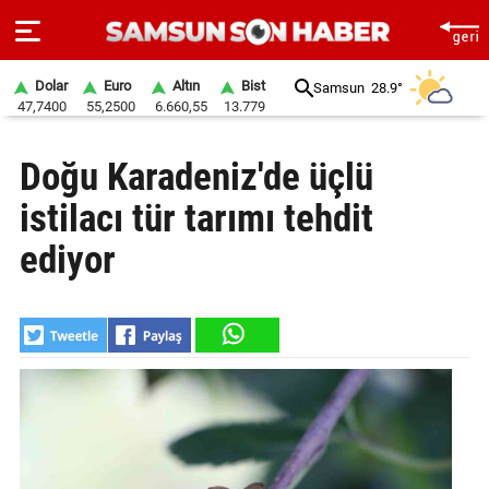
Dolar
Euro
Altın
Bist
Samsun
28.9°
47,7400
55,2500
6.660,55
13.779
ANA
Doğu Karadeniz'de üçlü
SAYFA
istilacı tür tarımı tehdit
SAMSUN
HABER
ediyor
SAMSUNSPOR
GÜNDEM
SİYASET
EKONOMİ
DÜNYA