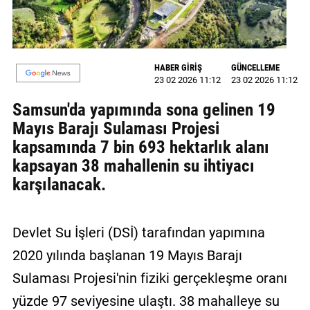
MAGAZİN
GALERİ
HABER GİRİŞ
GÜNCELLEME
23 02 2026 11:12
23 02 2026 11:12
VİDEO
Samsun'da yapımında sona gelinen 19
YAZARLAR
Mayıs Barajı Sulaması Projesi
BİZE
kapsamında 7 bin 693 hektarlık alanı
ULAŞIN
kapsayan 38 mahallenin su ihtiyacı
karşılanacak.
Künye
İletişim
Devlet Su İşleri (DSİ) tarafından yapımına
Gizlilik
2020 yılında başlanan 19 Mayıs Barajı
Politikası
Sulaması Projesi'nin fiziki gerçekleşme oranı
yüzde 97 seviyesine ulaştı. 38 mahalleye su