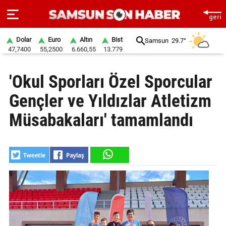
Dolar
Euro
Altın
Bist
Samsun
29.7°
47,7400
55,2500
6.660,55
13.779
ANA
'Okul Sporları Özel Sporcular
SAYFA
Gençler ve Yıldızlar Atletizm
SAMSUN
HABER
Müsabakaları' tamamlandı
SAMSUNSPOR
GÜNDEM
SİYASET
EKONOMİ
DÜNYA