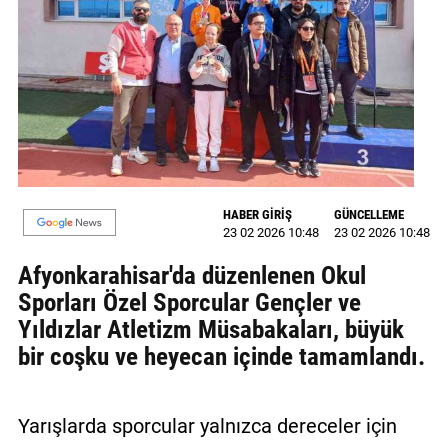
MAGAZİN
GALERİ
VİDEO
YAZARLAR
BİZE
HABER GİRİŞ
GÜNCELLEME
ULAŞIN
23 02 2026 10:48
23 02 2026 10:48
Künye
Afyonkarahisar'da düzenlenen Okul
Sporları Özel Sporcular Gençler ve
İletişim
Yıldızlar Atletizm Müsabakaları, büyük
bir coşku ve heyecan içinde tamamlandı.
Gizlilik
Politikası
Yarışlarda sporcular yalnızca dereceler için