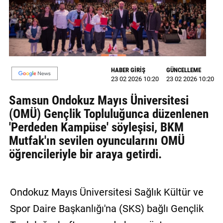
MAGAZİN
GALERİ
VİDEO
HABER GİRİŞ
GÜNCELLEME
23 02 2026 10:20
23 02 2026 10:20
YAZARLAR
Samsun Ondokuz Mayıs Üniversitesi
BİZE
(OMÜ) Gençlik Topluluğunca düzenlenen
ULAŞIN
'Perdeden Kampüse' söyleşisi, BKM
Künye
Mutfak'ın sevilen oyuncularını OMÜ
öğrencileriyle bir araya getirdi.
İletişim
Gizlilik
Politikası
Ondokuz Mayıs Üniversitesi Sağlık Kültür ve
Spor Daire Başkanlığı'na (SKS) bağlı Gençlik