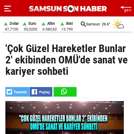
Dolar
Euro
Altın
Bist
Samsun
26.6°
47,7100
55,0200
6.580,82
13.799
ANA
'Çok Güzel Hareketler Bunlar
SAYFA
2' ekibinden OMÜ'de sanat ve
SAMSUN
HABER
kariyer sohbeti
SAMSUNSPOR
GÜNDEM
SİYASET
EKONOMİ
DÜNYA