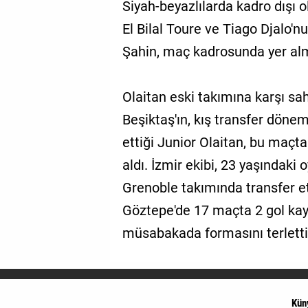
Siyah-beyazlılarda kadro dışı o
El Bilal Toure ve Tiago Djalo'n
Şahin, maç kadrosunda yer al
Olaitan eski takımına karşı s
Beşiktaş'ın, kış transfer dön
ettiği Junior Olaitan, bu maçt
aldı. İzmir ekibi, 23 yaşındak
Grenoble takımında transfer et
Göztepe'de 17 maçta 2 gol kay
müsabakada formasını terlettiğ
Kün