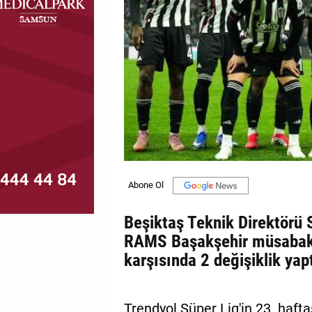
MAGAZİN
GALERİ
VİDEO
YAZARLAR
BİZE
ULAŞIN
Künye
İletişim
Beşiktaş Teknik Direktörü 
RAMS Başakşehir müsabaka
Gizlilik
karşısında 2 değişiklik yapt
Politikası
Trendyol Süper Lig'in 23. haf