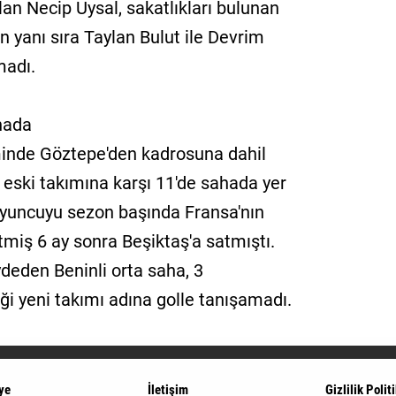
lan Necip Uysal, sakatlıkları bulunan
un yanı sıra Taylan Bulut ile Devrim
madı.
ahada
eminde Göztepe'den kadrosuna dahil
a eski takımına karşı 11'de sahada yer
i oyuncuyu sezon başında Fransa'nın
miş 6 ay sonra Beşiktaş'a satmıştı.
deden Beninli orta saha, 3
i yeni takımı adına golle tanışamadı.
ye
İletişim
Gizlilik Polit