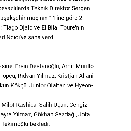
h-beyazlılarda Teknik Direktör Sergen
Başakşehir maçının 11'ine göre 2
n; Tiago Djalo ve El Bilal Toure'nin
ed Ndidi'ye şans verdi
sine; Ersin Destanoğlu, Amir Murillo,
çu, Rıdvan Yılmaz, Kristjan Allani,
rkun Kökçü, Junior Olaitan ve Hyeon-
 Milot Rashica, Salih Uçan, Cengiz
 Kayra Yılmaz, Gökhan Sazdağı, Jota
 Hekimoğlu bekledi.