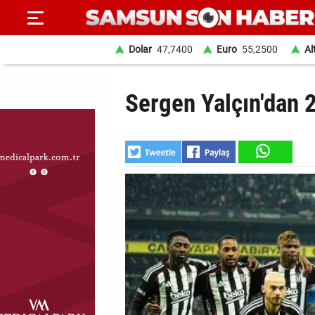
Dolar
47,7400
Euro
55,2500
Al
ANA
Sergen Yalçın'dan 2
SAYFA
SAMSUN
HABER
SAMSUNSPOR
GÜNDEM
SİYASET
EKONOMİ
DÜNYA