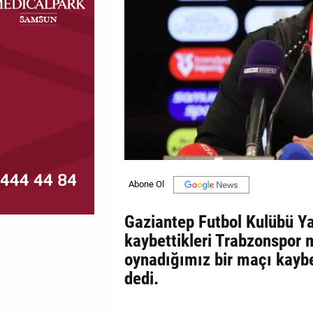
MAGAZİN
GALERİ
VİDEO
YAZARLAR
BİZE
ULAŞIN
Künye
İletişim
Gaziantep Futbol Kulübü Ya
kaybettikleri Trabzonspor m
Gizlilik
oynadığımız bir maçı kayb
Politikası
dedi.