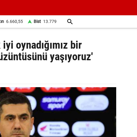
tın
6.660,55
Bist
13.779
 iyi oynadığımız bir
üzüntüsünü yaşıyoruz'