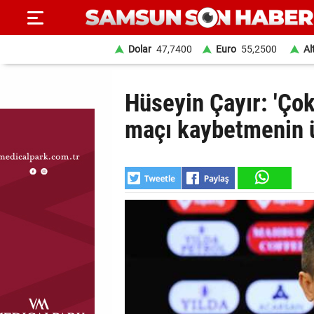
Dolar
47,7400
Euro
55,2500
Al
ANA
Hüseyin Çayır: 'Çok
SAYFA
maçı kaybetmenin 
SAMSUN
HABER
SAMSUNSPOR
GÜNDEM
SİYASET
EKONOMİ
DÜNYA