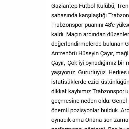
Gaziantep Futbol Kulübü, Trend
sahasında karşılaştığı Trabzo
Trabzonspor puanını 48'e yüks
kaldı. Maçın ardından düzenle
değerlendirmelerde bulunan G
Antrenörü Hüseyin Çayır, mağlu
Çayır, 'Çok iyi oynadığımız b
yaşıyoruz. Gururluyuz. Herkes
istatistiklerde ezici üstünlüğ
dikkat kaybımız Trabzonspor'un
geçmesine neden oldu. Genel a
önemli pozisyonlar bulduk. Ard
oynadık ama Onana son zamanl