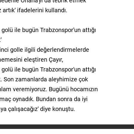
nedenle Onana'yı da tebrik etmek
tık' ifadelerini kullandı.
n golü ile bugün Trabzonspor'un attığı
'
nci golle ilgili değerlendirmelerde
memesini eleştiren Çayır,
n golü ile bugün Trabzonspor'un attığı
k. Son zamanlarda aleyhimize çok
anlam veremiyoruz. Bugünü hocamızın
 maç oynadık. Bundan sonra da iyi
a çalışacağız' diye konuştu.