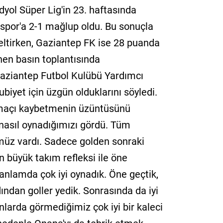
yol Süper Lig'in 23. haftasında
nspor'a 2-1 mağlup oldu. Bu sonuçla
eltirken, Gaziantep FK ise 28 puanda
nen basın toplantısında
aziantep Futbol Kulübü Yardımcı
biyet için üzgün olduklarını söyledi.
ir maçı kaybetmenin üzüntüsünü
 nasıl oynadığımızı gördü. Tüm
ümüz vardı. Sadece golden sonraki
 büyük takım refleksi ile öne
nlamda çok iyi oynadık. Öne geçtik,
ından goller yedik. Sonrasında da iyi
arda görmediğimiz çok iyi bir kaleci