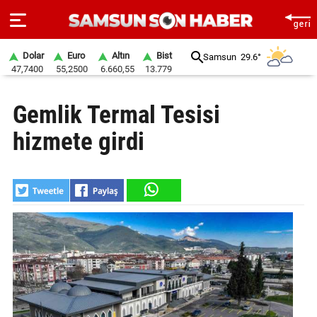
Dolar
Euro
Altın
Bist
Samsun
29.6°
47,7400
55,2500
6.660,55
13.779
ANA
Gemlik Termal Tesisi
SAYFA
hizmete girdi
SAMSUN
HABER
SAMSUNSPOR
GÜNDEM
SİYASET
EKONOMİ
DÜNYA