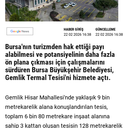
MAGAZİN
GALERİ
HABER GİRİŞ
GÜNCELLEME
22 02 2026 16:38
22 02 2026 16:38
VİDEO
Bursa'nın turizmden hak ettiği payı
YAZARLAR
alabilmesi ve potansiyelinin daha fazla
BİZE
ön plana çıkması için çalışmalarını
ULAŞIN
sürdüren Bursa Büyükşehir Belediyesi,
Gemlik Termal Tesisi'ni hizmete açtı.
Künye
İletişim
Gemlik Hisar Mahallesi'nde yaklaşık 9 bin
Gizlilik
metrekarelik alana konuşlandırılan tesis,
Politikası
toplam 6 bin 80 metrekare inşaat alanına
sahip 3 kattan oluşan tesisin 128 metrekarelik