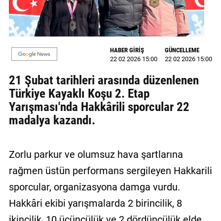
MAGAZİN
GALERİ
HABER GİRİŞ
GÜNCELLEME
22 02 2026 15:00
22 02 2026 15:00
VİDEO
21 Şubat tarihleri arasında düzenlenen
YAZARLAR
Türkiye Kayaklı Koşu 2. Etap
BİZE
Yarışması'nda Hakkârili sporcular 22
ULAŞIN
madalya kazandı.
Künye
Zorlu parkur ve olumsuz hava şartlarına
İletişim
rağmen üstün performans sergileyen Hakkarili
Gizlilik
sporcular, organizasyona damga vurdu.
Politikası
Hakkâri ekibi yarışmalarda 2 birincilik, 8
ikincilik, 10 üçüncülük ve 2 dördüncülük elde