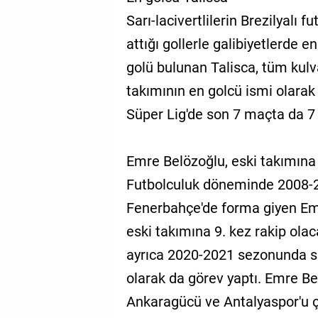
Sarı-lacivertlilerin Brezilyalı
attığı gollerle galibiyetlerde 
golü bulunan Talisca, tüm kul
takımının en golcü ismi olarak 
Süper Lig'de son 7 maçta da 7 g
Emre Belözoğlu, eski takımına 
Futbolculuk döneminde 2008-20
Fenerbahçe'de forma giyen Emr
eski takımına 9. kez rakip olaca
ayrıca 2020-2021 sezonunda spo
olarak da görev yaptı. Emre B
Ankaragücü ve Antalyaspor'u ça