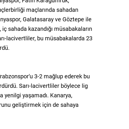
alyaspor, Fatih Karagümrük,
çlerbirliği maçlarında sahadan
lanyaspor, Galatasaray ve Göztepe ile
, iç sahada kazandığı müsabakaların
arı-lacivertliler, bu müsabakalarda 23
rdü.
Trabzonspor'u 3-2 mağlup ederek bu
ürdü. Sarı-lacivertliler böylece lig
ta yenilgi yaşamadı. Kanarya,
unu geliştirmek için de sahaya