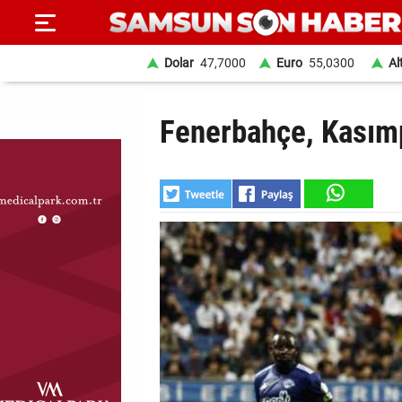
Dolar
47,7000
Euro
55,0300
Al
ANA
Fenerbahçe, Kasım
SAYFA
SAMSUN
HABER
SAMSUNSPOR
GÜNDEM
SİYASET
EKONOMİ
DÜNYA