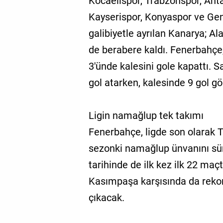
Kocaelispor, Trabzonspor, Ant
Kayserispor, Konyaspor ve Gen
galibiyetle ayrılan Kanarya; A
de berabere kaldı. Fenerbahçe
3'ünde kalesini gole kapattı. S
gol atarken, kalesinde 9 gol gö
Ligin namağlup tek takımı
Fenerbahçe, ligde son olarak 
sezonki namağlup ünvanını sürd
tarihinde de ilk kez ilk 22 maç
Kasımpaşa karşısında da rekor
çıkacak.