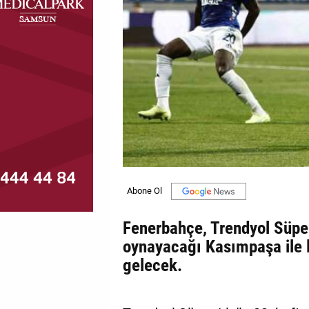
MAGAZİN
GALERİ
VİDEO
YAZARLAR
BİZE
ULAŞIN
Künye
İletişim
Fenerbahçe, Trendyol Süper
oynayacağı Kasımpaşa ile l
Gizlilik
gelecek.
Politikası