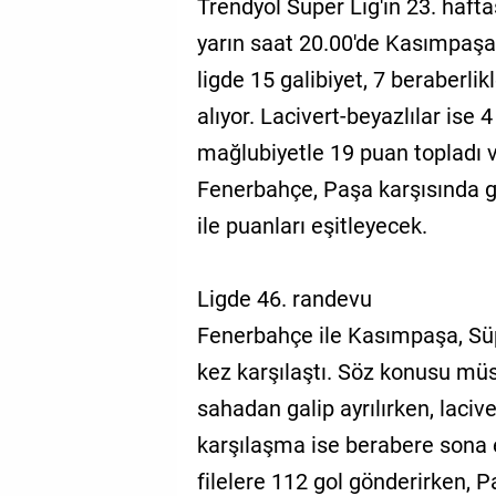
Trendyol Süper Lig'in 23. haf
yarın saat 20.00'de Kasımpaşa'y
ligde 15 galibiyet, 7 beraberlik
alıyor. Lacivert-beyazlılar ise 4
mağlubiyetle 19 puan topladı v
Fenerbahçe, Paşa karşısında 
ile puanları eşitleyecek.
Ligde 46. randevu
Fenerbahçe ile Kasımpaşa, Süp
kez karşılaştı. Söz konusu müs
sahadan galip ayrılırken, lacive
karşılaşma ise berabere sona 
filelere 112 gol gönderirken, P