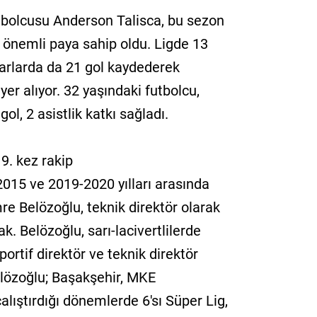
 futbolcusu Anderson Talisca, bu sezon
en önemli paya sahip oldu. Ligde 13
varlarda da 21 gol kaydederek
yer alıyor. 32 yaşındaki futbolcu,
ol, 2 asistlik katkı sağladı.
9. kez rakip
15 ve 2019-2020 yılları arasında
e Belözoğlu, teknik direktör olarak
k. Belözoğlu, sarı-lacivertlilerde
rtif direktör ve teknik direktör
elözoğlu; Başakşehir, MKE
lıştırdığı dönemlerde 6'sı Süper Lig,