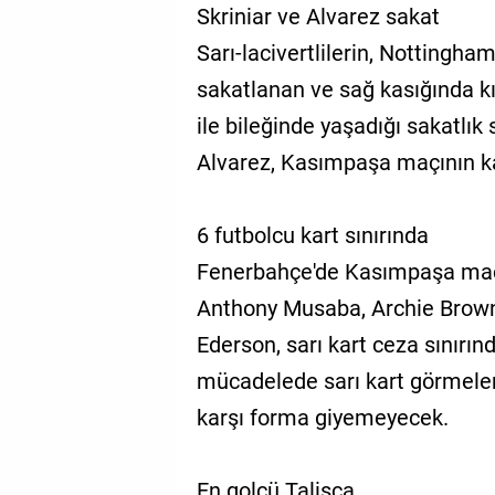
Skriniar ve Alvarez sakat
Sarı-lacivertlilerin, Nottingha
sakatlanan ve sağ kasığında kıs
ile bileğinde yaşadığı sakatlı
Alvarez, Kasımpaşa maçının 
6 futbolcu kart sınırında
Fenerbahçe'de Kasımpaşa maç
Anthony Musaba, Archie Brow
Ederson, sarı kart ceza sınırınd
mücadelede sarı kart görmeler
karşı forma giyemeyecek.
En golcü Talisca