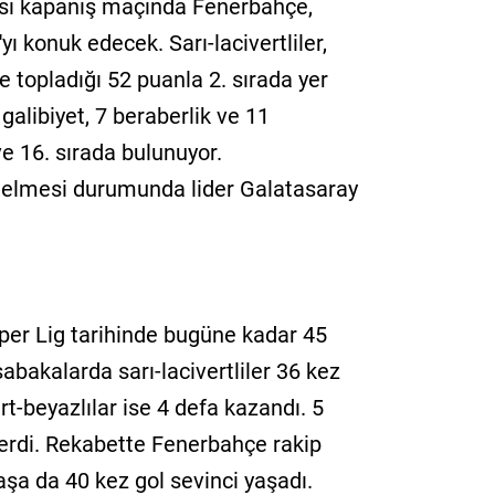
tası kapanış maçında Fenerbahçe,
ı konuk edecek. Sarı-lacivertliler,
le topladığı 52 puanla 2. sırada yer
 galibiyet, 7 beraberlik ve 11
e 16. sırada bulunuyor.
gelmesi durumunda lider Galatasaray
er Lig tarihinde bugüne kadar 45
abakalarda sarı-lacivertliler 36 kez
rt-beyazlılar ise 4 defa kazandı. 5
erdi. Rekabette Fenerbahçe rakip
aşa da 40 kez gol sevinci yaşadı.