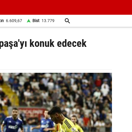
tın
6.609,67
Bist
13.779
paşa'yı konuk edecek