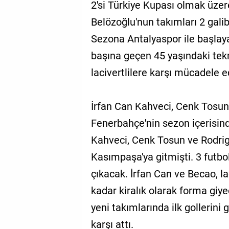
2'si Türkiye Kupası olmak üzere
Belözoğlu'nun takımları 2 galib
Sezona Antalyaspor ile başlay
başına geçen 45 yaşındaki tekn
lacivertlilere karşı mücadele 
İrfan Can Kahveci, Cenk Tosun
Fenerbahçe'nin sezon içerisinde
Kahveci, Cenk Tosun ve Rodri
Kasımpaşa'ya gitmişti. 3 futbo
çıkacak. İrfan Can ve Becao, l
kadar kiralık olarak forma giy
yeni takımlarında ilk gollerini
karşı attı.