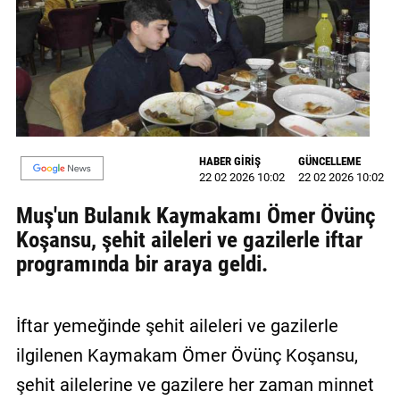
MAGAZİN
GALERİ
VİDEO
YAZARLAR
HABER GİRİŞ
GÜNCELLEME
22 02 2026 10:02
22 02 2026 10:02
BİZE
ULAŞIN
Muş'un Bulanık Kaymakamı Ömer Övünç
Koşansu, şehit aileleri ve gazilerle iftar
Künye
programında bir araya geldi.
İletişim
Gizlilik
İftar yemeğinde şehit aileleri ve gazilerle
Politikası
ilgilenen Kaymakam Ömer Övünç Koşansu,
şehit ailelerine ve gazilere her zaman minnet