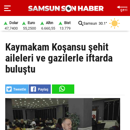
Dolar
Euro
Altın
Bist
Samsun
30.1°
47,7400
55,2500
6.660,55
13.779
ANA
Kaymakam Koşansu şehit
SAYFA
aileleri ve gazilerle iftarda
SAMSUN
HABER
buluştu
SAMSUNSPOR
GÜNDEM
SİYASET
EKONOMİ
DÜNYA