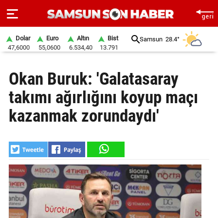
Dolar
Euro
Altın
Bist
Samsun
28.4°
47,6000
55,0600
6.534,40
13.791
ANA
Okan Buruk: 'Galatasaray
SAYFA
takımı ağırlığını koyup maçı
SAMSUN
HABER
kazanmak zorundaydı'
SAMSUNSPOR
GÜNDEM
SİYASET
EKONOMİ
DÜNYA