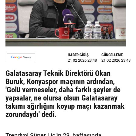
MAGAZİN
GALERİ
VİDEO
YAZARLAR
HABER GİRİŞ
GÜNCELLEME
21 02 2026 23:48
21 02 2026 23:48
BİZE
ULAŞIN
Galatasaray Teknik Direktörü Okan
Buruk, Konyaspor maçının ardından,
Künye
'Golü vermeseler, daha farklı şeyler de
İletişim
yapsalar, ne olursa olsun Galatasaray
takımı ağırlığını koyup maçı kazanmak
Gizlilik
zorundaydı' dedi.
Politikası
Trendyol Süper Lig'in 23. haftasında