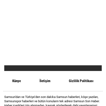
Künye
İletişim
Gizlilik Politikası
Samsun'dan ve Türkiye’den son dakika Samsun haberleri, köşe yazıları,
Samsunspor haberleri ve bütün konuların tek adresi Samsun Son Haber.
Haber içerikleri izin alınmadan, kaynak gösterilerek dahi yayınlanamaz.