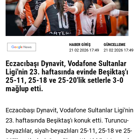
MAGAZİN
GALERİ
VİDEO
HABER GİRİŞ
GÜNCELLEME
21 02 2026 17:49
21 02 2026 17:49
YAZARLAR
Eczacıbaşı Dynavit, Vodafone Sultanlar
BİZE
Ligi'nin 23. haftasında evinde Beşiktaş'ı
ULAŞIN
25-11, 25-18 ve 25-20'lik setlerle 3-0
Künye
mağlup etti.
İletişim
Eczacıbaşı Dynavit, Vodafone Sultanlar Ligi'nin
Gizlilik
Politikası
23. haftasında Beşiktaş'ı konuk etti. Turuncu-
beyazlılar, siyah-beyazlıları 25-11, 25-18 ve 25-