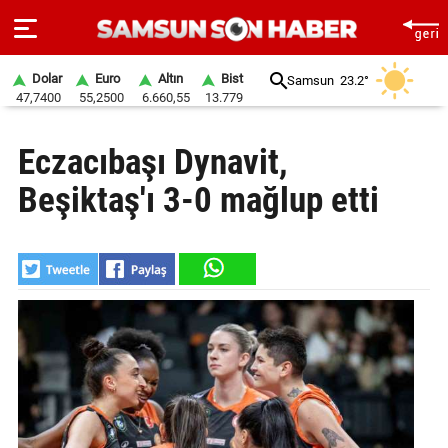
Dolar
Euro
Altın
Bist
Samsun
23.2°
47,7400
55,2500
6.660,55
13.779
ANA
Eczacıbaşı Dynavit,
SAYFA
Beşiktaş'ı 3-0 mağlup etti
SAMSUN
HABER
SAMSUNSPOR
GÜNDEM
SİYASET
EKONOMİ
DÜNYA