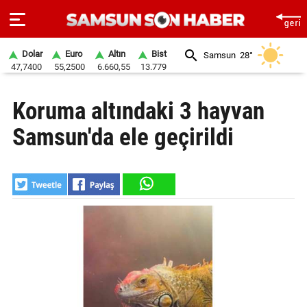
Dolar
Euro
Altın
Bist
Samsun
28°
47,7400
55,2500
6.660,55
13.779
ANA
Koruma altındaki 3 hayvan
SAYFA
Samsun'da ele geçirildi
SAMSUN
HABER
SAMSUNSPOR
GÜNDEM
SİYASET
EKONOMİ
DÜNYA