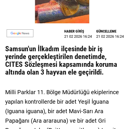
MAGAZİN
GALERİ
HABER GİRİŞ
GÜNCELLEME
VİDEO
21 02 2026 16:24
21 02 2026 16:24
Samsun'un İlkadım ilçesinde bir iş
YAZARLAR
yerinde gerçekleştirilen denetimde,
BİZE
CITES Sözleşmesi kapsamında koruma
ULAŞIN
altında olan 3 hayvan ele geçirildi.
Künye
İletişim
Milli Parklar 11. Bölge Müdürlüğü ekiplerince
yapılan kontrollerde bir adet Yeşil İguana
Gizlilik
Politikası
(Iguana iguana), bir adet Mavi-Sarı Ara
Papağanı (Ara ararauna) ve bir adet Gri