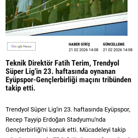
MAGAZİN
GALERİ
VİDEO
HABER GİRİŞ
GÜNCELLEME
21 02 2026 14:08
21 02 2026 14:08
YAZARLAR
Teknik Direktör Fatih Terim, Trendyol
BİZE
Süper Lig'in 23. haftasında oynanan
ULAŞIN
Eyüpspor-Gençlerbirliği maçını tribünden
Künye
takip etti.
İletişim
Trendyol Süper Lig'in 23. haftasında Eyüpspor,
Gizlilik
Politikası
Recep Tayyip Erdoğan Stadyumu'nda
Gençlerbirliği'ni konuk etti. Mücadeleyi takip