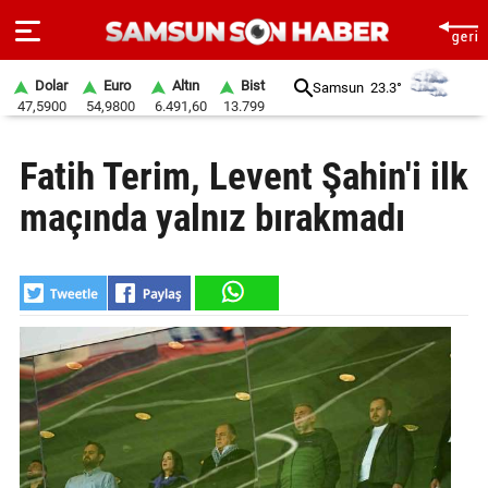
Dolar
Euro
Altın
Bist
Samsun
23.3°
47,5900
54,9800
6.491,60
13.799
ANA
Fatih Terim, Levent Şahin'i ilk
SAYFA
maçında yalnız bırakmadı
SAMSUN
HABER
SAMSUNSPOR
GÜNDEM
SİYASET
EKONOMİ
DÜNYA