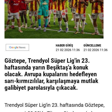
MAGAZİN
GALERİ
VİDEO
YAZARLAR
HABER GİRİŞ
GÜNCELLEME
21 02 2026 11:36
21 02 2026 11:36
BİZE
ULAŞIN
Göztepe, Trendyol Süper Lig'in 23.
haftasında yarın Beşiktaş'a konuk
Künye
olacak. Avrupa kupalarını hedefleyen
İletişim
sarı-kırmızılılar, karşılaşmaya mutlak
galibiyet parolasıyla çıkacak.
Gizlilik
Politikası
Trendyol Süper Lig'in 23. haftasında Göztepe,