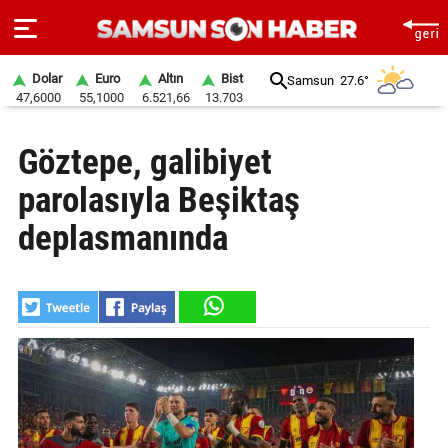
Dolar
Euro
Altın
Bist
Samsun
27.6°
47,6000
55,1000
6.521,66
13.703
ANA
Göztepe, galibiyet
SAYFA
parolasıyla Beşiktaş
SAMSUN
HABER
deplasmanında
SAMSUNSPOR
GÜNDEM
SİYASET
EKONOMİ
DÜNYA