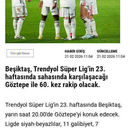
MAGAZİN
GALERİ
VİDEO
YAZARLAR
HABER GİRİŞ
GÜNCELLEME
21 02 2026 11:04
21 02 2026 11:04
BİZE
ULAŞIN
Beşiktaş, Trendyol Süper Lig'in 23.
haftasında sahasında karşılaşacağı
Künye
Göztepe ile 60. kez rakip olacak.
İletişim
Gizlilik
Trendyol Süper Lig'in 23. haftasında Beşiktaş,
Politikası
yarın saat 20.00'de Göztepe'yi konuk edecek.
Ligde siyah-beyazlılar, 11 galibiyet, 7