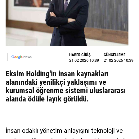
MAGAZİN
GALERİ
VİDEO
YAZARLAR
HABER GİRİŞ
GÜNCELLEME
21 02 2026 10:39
21 02 2026 10:39
BİZE
ULAŞIN
Eksim Holding'in insan kaynakları
alanındaki yenilikçi yaklaşımı ve
Künye
kurumsal öğrenme sistemi uluslararası
İletişim
alanda ödüle layık görüldü.
Gizlilik
Politikası
İnsan odaklı yönetim anlayışını teknoloji ve