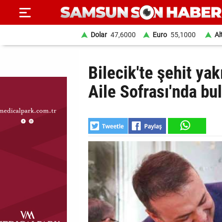
Dolar
47,6000
Euro
55,1000
Al
ANA
Bilecik'te şehit yak
SAYFA
Aile Sofrası'nda bu
SAMSUN
HABER
SAMSUNSPOR
GÜNDEM
SİYASET
EKONOMİ
DÜNYA