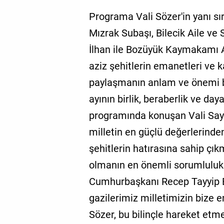
Programa Vali Sözer'in yanı sı
Mızrak Subaşı, Bilecik Aile ve
İlhan ile Bozüyük Kaymakamı A
aziz şehitlerin emanetleri ve 
paylaşmanın anlam ve önemi b
ayının birlik, beraberlik ve day
programında konuşan Vali Sayı
milletin en güçlü değerlerinden
şehitlerin hatırasına sahip çı
olmanın en önemli sorumlulukla
Cumhurbaşkanı Recep Tayyip Er
gazilerimiz milletimizin bize e
Sözer, bu bilinçle hareket etm