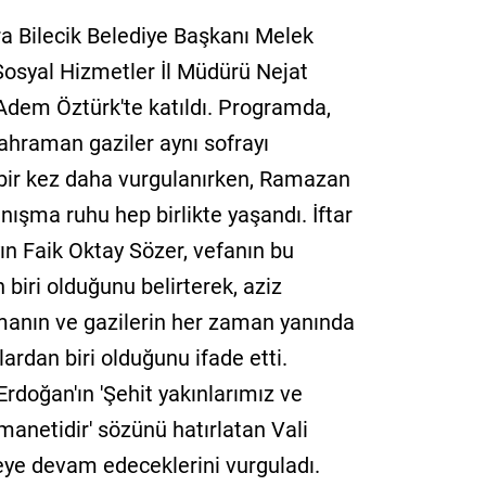
ra Bilecik Belediye Başkanı Melek
 Sosyal Hizmetler İl Müdürü Nejat
dem Öztürk'te katıldı. Programda,
kahraman gaziler aynı sofrayı
ir kez daha vurgulanırken, Ramazan
anışma ruhu hep birlikte yaşandı. İftar
n Faik Oktay Sözer, vefanın bu
 biri olduğunu belirterek, aziz
kmanın ve gazilerin her zaman yanında
rdan biri olduğunu ifade etti.
doğan'ın 'Şehit yakınlarımız ve
manetidir' sözünü hatırlatan Vali
eye devam edeceklerini vurguladı.