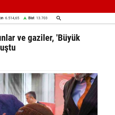
tın
6.514,65
Bist
13.703
ınlar ve gaziler, 'Büyük
luştu