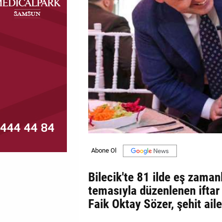
MAGAZİN
GALERİ
VİDEO
YAZARLAR
BİZE
ULAŞIN
Künye
İletişim
Bilecik'te 81 ilde eş zamanl
Gizlilik
temasıyla düzenlenen iftar
Politikası
Faik Oktay Sözer, şehit aile