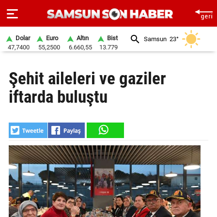
Dolar
Euro
Altın
Bist
Samsun
23°
47,7400
55,2500
6.660,55
13.779
ANA
Şehit aileleri ve gaziler
SAYFA
iftarda buluştu
SAMSUN
HABER
SAMSUNSPOR
GÜNDEM
SİYASET
EKONOMİ
DÜNYA