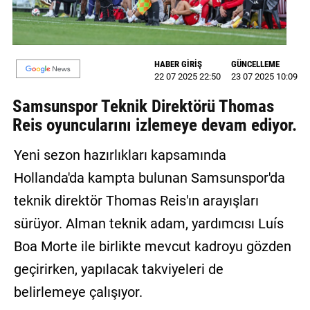
MAGAZİN
GALERİ
HABER GİRİŞ
GÜNCELLEME
22 07 2025 22:50
23 07 2025 10:09
VİDEO
Samsunspor Teknik Direktörü Thomas
YAZARLAR
Reis oyuncularını izlemeye devam ediyor.
BİZE
Yeni sezon hazırlıkları kapsamında
ULAŞIN
Hollanda'da kampta bulunan Samsunspor'da
Künye
teknik direktör Thomas Reis'ın arayışları
İletişim
sürüyor. Alman teknik adam, yardımcısı Luís
Boa Morte ile birlikte mevcut kadroyu gözden
Gizlilik
Politikası
geçirirken, yapılacak takviyeleri de
belirlemeye çalışıyor.