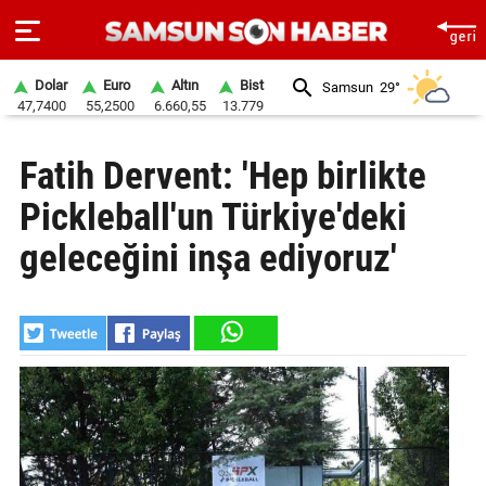
Dolar
Euro
Altın
Bist
Samsun
29°
47,7400
55,2500
6.660,55
13.779
ANA
Fatih Dervent: 'Hep birlikte
SAYFA
Pickleball'un Türkiye'deki
SAMSUN
HABER
geleceğini inşa ediyoruz'
SAMSUNSPOR
GÜNDEM
SİYASET
EKONOMİ
DÜNYA