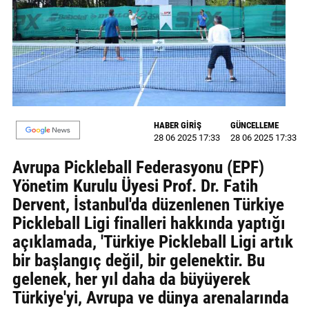
MAGAZİN
GALERİ
VİDEO
YAZARLAR
HABER GİRİŞ
GÜNCELLEME
28 06 2025 17:33
28 06 2025 17:33
BİZE
ULAŞIN
Avrupa Pickleball Federasyonu (EPF)
Yönetim Kurulu Üyesi Prof. Dr. Fatih
Künye
Dervent, İstanbul'da düzenlenen Türkiye
İletişim
Pickleball Ligi finalleri hakkında yaptığı
açıklamada, 'Türkiye Pickleball Ligi artık
Gizlilik
bir başlangıç değil, bir gelenektir. Bu
Politikası
gelenek, her yıl daha da büyüyerek
Türkiye'yi, Avrupa ve dünya arenalarında