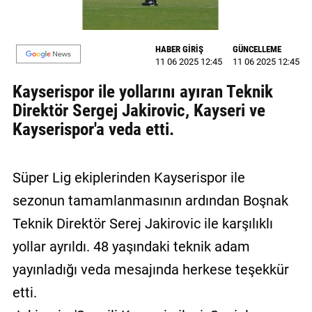
MAGAZİN
HABER GİRİŞ
GÜNCELLEME
GALERİ
11 06 2025 12:45
11 06 2025 12:45
VİDEO
Kayserispor ile yollarını ayıran Teknik
Direktör Sergej Jakirovic, Kayseri ve
YAZARLAR
Kayserispor'a veda etti.
BİZE
ULAŞIN
Süper Lig ekiplerinden Kayserispor ile
Künye
sezonun tamamlanmasının ardından Boşnak
İletişim
Teknik Direktör Serej Jakirovic ile karşılıklı
yollar ayrıldı. 48 yaşındaki teknik adam
Gizlilik
Politikası
yayınladığı veda mesajında herkese teşekkür
etti.