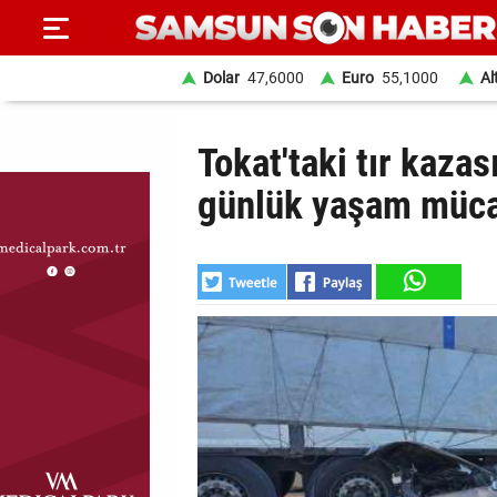
Dolar
47,6000
Euro
55,1000
Al
ANA
Tokat'taki tır kaza
SAYFA
günlük yaşam mücad
SAMSUN
HABER
SAMSUNSPOR
GÜNDEM
SİYASET
EKONOMİ
DÜNYA