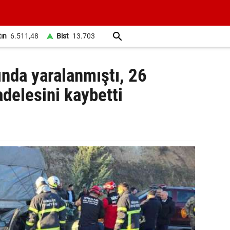
tın
6.511,48
Bist
13.703
sında yaralanmıştı, 26
elesini kaybetti