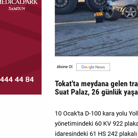
MAGAZİN
GALERİ
VİDEO
YAZARLAR
BİZE
ULAŞIN
Tokat'ta meydana gelen tra
Künye
Suat Palaz, 26 günlük yaş
İletişim
Gizlilik
10 Ocak'ta D-100 kara yolu Yol
Politikası
yönetimindeki 60 KV 922 plaka
idaresindeki 61 HS 242 plakalı 