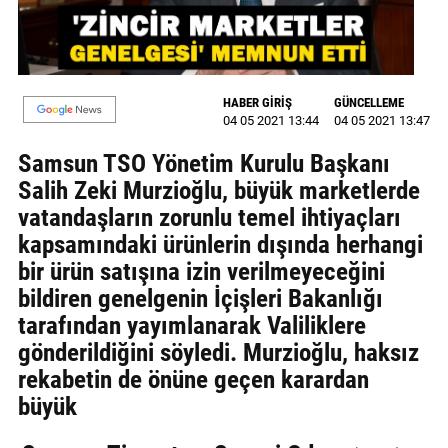
MAGAZİN
GALERİ
HABER GİRİŞ
GÜNCELLEME
04 05 2021 13:44
04 05 2021 13:47
VİDEO
Samsun TSO Yönetim Kurulu Başkanı
YAZARLAR
Salih Zeki Murzioğlu, büyük marketlerde
BİZE
vatandaşların zorunlu temel ihtiyaçları
ULAŞIN
kapsamındaki ürünlerin dışında herhangi
bir ürün satışına izin verilmeyeceğini
Künye
bildiren genelgenin İçişleri Bakanlığı
İletişim
tarafından yayımlanarak Valiliklere
gönderildiğini söyledi. Murzioğlu, haksız
Gizlilik
rekabetin de önüne geçen karardan
Politikası
büyük