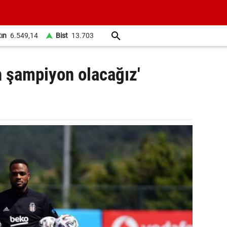
tın
6.549,14
Bist
13.703
ah şampiyon olacağız'