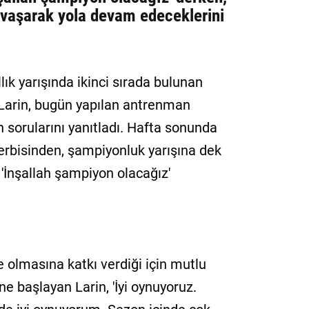
vaşarak yola devam edeceklerini
llık yarışında ikinci sırada bulunan
 Larin, bugün yapılan antrenman
 sorularını yanıtladı. Hafta sonunda
rbisinden, şampiyonluk yarışına dek
 'İnşallah şampiyon olacağız'
de olmasına katkı verdiği için mutlu
ne başlayan Larin, 'İyi oynuyoruz.