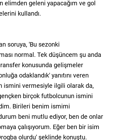
n elimden geleni yapacağım ve gol
erini kullandı.
ulan soruya, 'Bu sezonki
lması normal. Tek düşüncem şu anda
transfer konusunda gelişmeler
nluğa odaklandık' yanıtını veren
in ismini vermesiyle ilgili olarak da,
e gençken birçok futbolcunun ismini
dim. Birileri benim ismimi
durum beni mutlu ediyor, ben de onlar
pmaya çalışıyorum. Eğer ben bir isim
rogba olurdu' şeklinde konuştu.