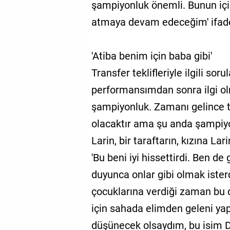
şampiyonluk önemli. Bunun içi
atmaya devam edeceğim' ifadel
'Atiba benim için baba gibi'
Transfer teklifleriyle ilgili sor
performansımdan sonra ilgi o
şampiyonluk. Zamanı gelince 
olacaktır ama şu anda şampiyo
Larin, bir taraftarın, kızına Lar
'Bu beni iyi hissettirdi. Ben d
duyunca onlar gibi olmak ister
çocuklarına verdiği zaman bu 
için sahada elimden geleni ya
düşünecek olsaydım, bu isim D