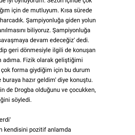
de iyi oynuyorum. Sezon içinde çok
tığım için de mutluyum. Kısa sürede
 harcadık. Şampiyonluğa giden yolun
anılmasını biliyoruz. Şampiyonluğa
savaşmaya devam edeceğiz' dedi.
dip geri dönmesiyle ilgili de konuşan
 adıma. Fizik olarak geliştiğimi
a çok forma giydiğim için bu durum
 buraya hazır geldim' diye konuştu.
smin de Drogba olduğunu ve çocukken,
ğini söyledi.
rdi'
ın kendisini pozitif anlamda