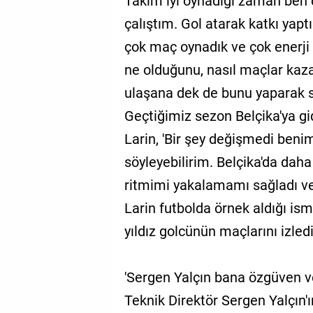
Takım iyi oynadığı zaman ben 
çalıştım. Gol atarak katkı yap
çok maç oynadık ve çok enerji
ne olduğunu, nasıl maçlar kaz
ulaşana dek de bunu yaparak 
Geçtiğimiz sezon Belçika'ya gi
Larin, 'Bir şey değişmedi benim
söyleyebilirim. Belçika'da dah
ritmimi yakalamamı sağladı ve
Larin futbolda örnek aldığı i
yıldız golcünün maçlarını izledi
'Sergen Yalçın bana özgüven ve
Teknik Direktör Sergen Yalçın'