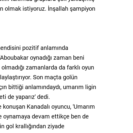
 olmak istiyoruz. İnşallah şampiyon
endisini pozitif anlamında
n, 'Aboubakar oynadığı zaman beni
n olmadığı zamanlarda da farklı oyun
olaylaştırıyor. Son maçta golün
ın bittiği anlamındaydı, umarım ligin
ti de yaparız' dedi.
n de konuşan Kanadalı oyuncu, 'Umarım
öyle oynamaya devam ettikçe ben de
in gol krallığından ziyade