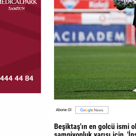
MAGAZİN
GALERİ
VİDEO
YAZARLAR
BİZE
ULAŞIN
Künye
İletişim
Gizlilik
Politikası
Beşiktaş'ın en golcü ismi o
şampiyonluk yarışı için, 'İ