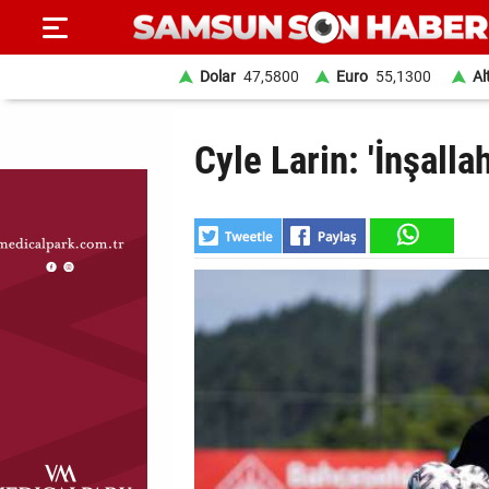
Dolar
47,5800
Euro
55,1300
Al
ANA
Cyle Larin: 'İnşall
SAYFA
SAMSUN
HABER
SAMSUNSPOR
GÜNDEM
SİYASET
EKONOMİ
DÜNYA