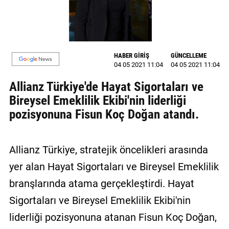
MAGAZİN
GALERİ
HABER GİRİŞ
GÜNCELLEME
VİDEO
04 05 2021 11:04
04 05 2021 11:04
Allianz Türkiye'de Hayat Sigortaları ve
YAZARLAR
Bireysel Emeklilik Ekibi'nin liderliği
BİZE
pozisyonuna Fisun Koç Doğan atandı.
ULAŞIN
Künye
Allianz Türkiye, stratejik öncelikleri arasında
İletişim
yer alan Hayat Sigortaları ve Bireysel Emeklilik
Gizlilik
branşlarında atama gerçekleştirdi. Hayat
Politikası
Sigortaları ve Bireysel Emeklilik Ekibi'nin
liderliği pozisyonuna atanan Fisun Koç Doğan,