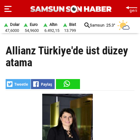
Dolar
Euro
Altın
Bist
Samsun
25.3°
47,6000
54,9600
6.492,15
13.799
ANA
Allianz Türkiye'de üst düzey
SAYFA
atama
SAMSUN
HABER
SAMSUNSPOR
GÜNDEM
SİYASET
EKONOMİ
DÜNYA