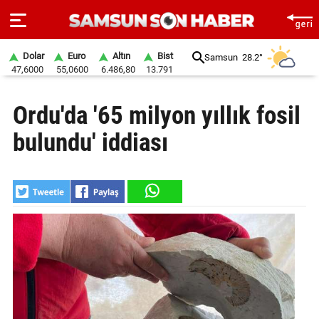
Dolar
Euro
Altın
Bist
Samsun
28.2°
47,6000
55,0600
6.486,80
13.791
ANA
Ordu'da '65 milyon yıllık fosil
SAYFA
bulundu' iddiası
SAMSUN
HABER
SAMSUNSPOR
GÜNDEM
SİYASET
EKONOMİ
DÜNYA