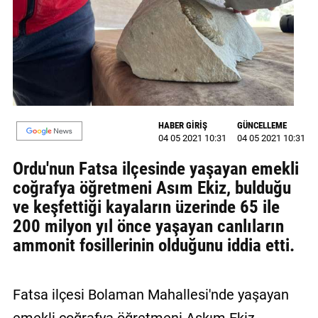
MAGAZİN
GALERİ
VİDEO
YAZARLAR
HABER GİRİŞ
GÜNCELLEME
04 05 2021 10:31
04 05 2021 10:31
BİZE
ULAŞIN
Ordu'nun Fatsa ilçesinde yaşayan emekli
coğrafya öğretmeni Asım Ekiz, bulduğu
Künye
ve keşfettiği kayaların üzerinde 65 ile
İletişim
200 milyon yıl önce yaşayan canlıların
ammonit fosillerinin olduğunu iddia etti.
Gizlilik
Politikası
Fatsa ilçesi Bolaman Mahallesi'nde yaşayan