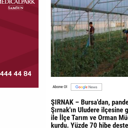
MAGAZİN
GALERİ
VİDEO
YAZARLAR
BİZE
ULAŞIN
Künye
İletişim
ŞIRNAK – Bursa'dan, pand
Gizlilik
Şırnak'ın Uludere ilçesine
Politikası
ile İlçe Tarım ve Orman Mü
kurdu. Yüzde 70 hibe desteğ