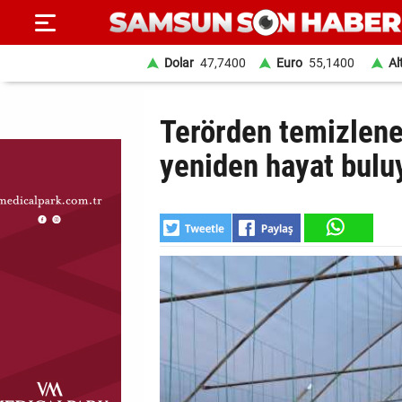
Dolar
47,7400
Euro
55,1400
Al
ANA
Terörden temizlenen
SAYFA
yeniden hayat bulu
SAMSUN
HABER
SAMSUNSPOR
GÜNDEM
SİYASET
EKONOMİ
DÜNYA