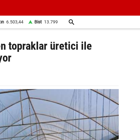
tın
6.503,44
Bist
13.799
 topraklar üretici ile
yor