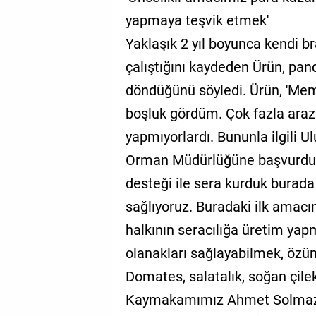
yapmaya teşvik etmek'
Yaklaşık 2 yıl boyunca kendi bra
çalıştığını kaydeden Ürün, pa
döndüğünü söyledi. Ürün, 'Me
boşluk gördüm. Çok fazla araz
yapmıyorlardı. Bununla ilgili 
Orman Müdürlüğüne başvurdu
desteği ile sera kurduk burada 
sağlıyoruz. Buradaki ilk amac
halkının seracılığa üretim yapm
olanakları sağlayabilmek, öz
Domates, salatalık, soğan çilek
Kaymakamımız Ahmet Solmaz b