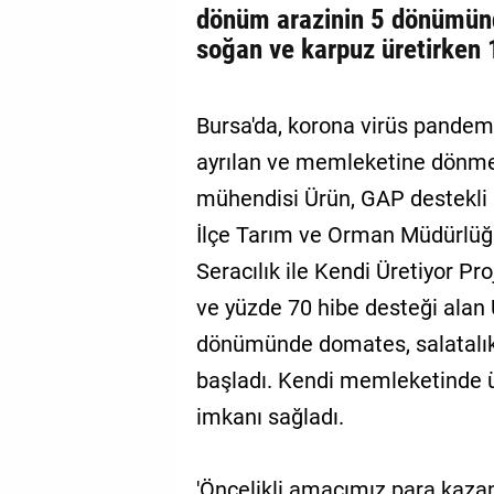
dönüm arazinin 5 dönümünde
soğan ve karpuz üretirken 1
Bursa'da, korona virüs pandemis
ayrılan ve memleketine dönme k
mühendisi Ürün, GAP destekli
İlçe Tarım ve Orman Müdürlüğü
Seracılık ile Kendi Üretiyor P
ve yüzde 70 hibe desteği alan 
dönümünde domates, salatalık
başladı. Kendi memleketinde ü
imkanı sağladı.
'Öncelikli amacımız para kazan