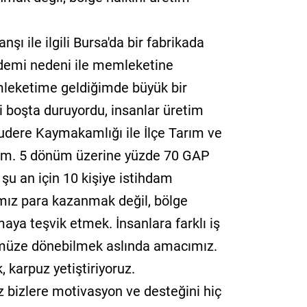
nşı ile ilgili Bursa'da bir fabrikada
ndemi nedeni ile memleketine
mleketime geldiğimde büyük bir
i boşta duruyordu, insanlar üretim
Uludere Kaymakamlığı ile İlçe Tarım ve
m. 5 dönüm üzerine yüzde 70 GAP
şu an için 10 kişiye istihdam
ımız para kazanmak değil, bölge
aya teşvik etmek. İnsanlara farklı iş
ümüze dönebilmek aslında amacımız.
, karpuz yetiştiriyoruz.
izlere motivasyon ve desteğini hiç