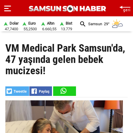
Dolar
Euro
Altın
Bist
Samsun
29°
47,7400
55,2500
6.660,55
13.779
ANA
VM Medical Park Samsun'da,
SAYFA
47 yaşında gelen bebek
SAMSUN
HABER
mucizesi!
SAMSUNSPOR
GÜNDEM
SİYASET
EKONOMİ
DÜNYA