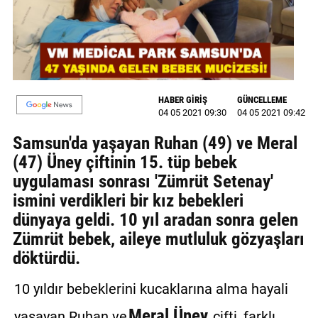
MAGAZİN
GALERİ
VİDEO
HABER GİRİŞ
GÜNCELLEME
04 05 2021 09:30
04 05 2021 09:42
YAZARLAR
Samsun'da yaşayan Ruhan (49) ve Meral
BİZE
(47) Üney çiftinin 15. tüp bebek
ULAŞIN
uygulaması sonrası 'Zümrüt Setenay'
Künye
ismini verdikleri bir kız bebekleri
dünyaya geldi. 10 yıl aradan sonra gelen
İletişim
Zümrüt bebek, aileye mutluluk gözyaşları
Gizlilik
döktürdü.
Politikası
10 yıldır bebeklerini kucaklarına alma hayali
Meral Üney
yaşayan Ruhan ve
çifti, farklı