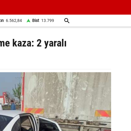
tın
6.562,84
Bist
13.799
me kaza: 2 yaralı