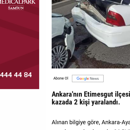
MAGAZİN
GALERİ
VİDEO
YAZARLAR
BİZE
ULAŞIN
Künye
İletişim
Ankara'nın Etimesgut ilçesi
kazada 2 kişi yaralandı.
Gizlilik
Politikası
Alınan bilgiye göre, Ankara-