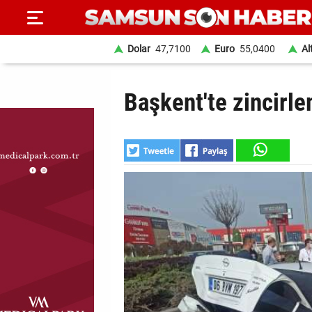
Dolar
47,7100
Euro
55,0400
Al
ANA
Başkent'te zincirle
SAYFA
SAMSUN
HABER
SAMSUNSPOR
GÜNDEM
SİYASET
EKONOMİ
DÜNYA